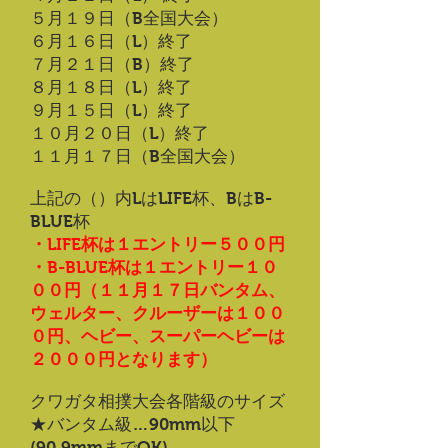
５月１９日（B全国大会）
６月１６日（L）終了
７月２１日（B）終了
８月１８日（L）終了
９月１５日（L）終了
１０月２０日（L）終了
１１月１７日（B全国大会）
上記の（）内LはLIFE杯、BはB-
BLUE杯
・LIFE杯は１エントリー５００円
・B-BLUE杯は１エントリー１０
００円（１１月１７日バンタム、
ウェルター、クルーザーは１００
０円、
ヘビー、スーパーヘビーは
２０００円となります）
クワガタ相撲大会各階級のサイズ
★バンタム級…90mm以下
(90.9mmまでOK)