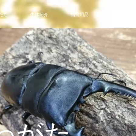
たち
生体紹介
飼育用品
クワガタ相
わがた