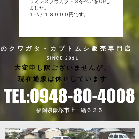
​ラミレスゾウカブト
３令ペアをUPし
ました。
１ペア１８０００円です。
界のクワガタ・カブトムシ販売専門店
SINCE 2011
大変申し訳ございませんが、
現在通販は休止しています
TEL:0948-80-4008
福岡県飯塚市上三緒６２５